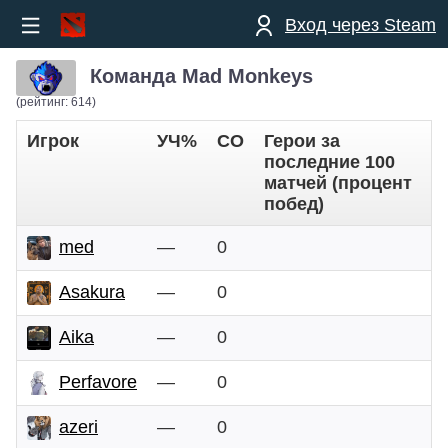
Вход через Steam
Команда Mad Monkeys
(рейтинг: 614)
Игрок
УЧ%
СО
Герои за
последние 100
матчей (процент
побед)
med
—
0
Asakura
—
0
Aika
—
0
Perfavore
—
0
azeri
—
0