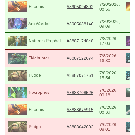
7/20/2026,
Phoenix
#8905094892
08:56
7/20/2026,
Arc Warden
#8905088146
09:09
7/8/2026,
Nature's Prophet
#8887174848
17:03
7/8/2026,
Tidehunter
#8887122674
16:30
7/8/2026,
Pudge
#8887071761
15:54
7/6/2026,
Necrophos
#8883708526
09:18
7/6/2026,
Phoenix
#8883675915
08:39
7/6/2026,
Pudge
#8883642602
08:01