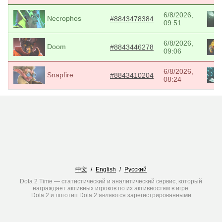
6/8/2026,
Necrophos
#8843478384
09:51
6/8/2026,
Doom
#8843446278
09:06
6/8/2026,
Snapfire
#8843410204
08:24
中文
/
English
/
Русский
Dota 2 Time — статистический и аналитический сервис, который
награждает активных игроков по их активностям в игре.
Dota 2 и логотип Dota 2 являются зарегистрированными
торговыми марками Valve Corporation.