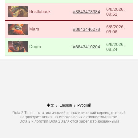
6/8/2026,
Bristleback
#8843478384
09:51
6/8/2026,
Mars
#8843446278
09:06
6/8/2026,
Doom
#8843410204
08:24
中文
/
English
/
Русский
Dota 2 Time — статистический и аналитический сервис, который
награждает активных игроков по их активностям в игре.
Dota 2 и логотип Dota 2 являются зарегистрированными
торговыми марками Valve Corporation.