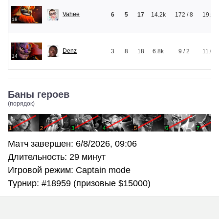
Vahee
6
5
17
14.2k
172 / 8
19.6k
18
Denz
3
8
18
6.8k
9 / 2
11.6k
14
Баны героев
(порядок)
1
2
3
4
5
6
7
Матч завершен:
6/8/2026, 09:06
Длительность: 29 минут
Игровой режим: Captain mode
Турнир:
#18959
(призовые $15000)