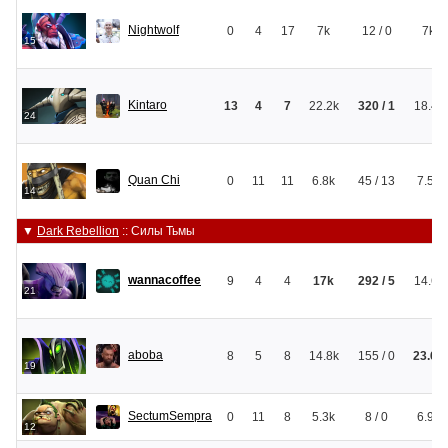
Nightwolf
0
4
17
7k
12 / 0
7k
15
Kintaro
13
4
7
22.2k
320 / 1
18.4k
24
Quan Chi
0
11
11
6.8k
45 / 13
7.5k
14
▼
Dark Rebellion
:: Силы Тьмы
wannacoffee
9
4
4
17k
292 / 5
14.6k
21
aboba
8
5
8
14.8k
155 / 0
23.6k
19
SectumSempra
0
11
8
5.3k
8 / 0
6.9k
12