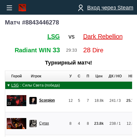
Вход через Steam
Матч #8843446278
LSG
vs
Dark Rebellion
33
28
Radiant WIN
Dire
29:33
Турнирный матч!
Герой
Игрок
У
С
П
Цен
ДК / НО
HD
▼
LSG
:: Силы Света (победа)
Scorpion
12
5
7
18.8k
241 / 3
25.7k
22
Cyrax
8
4
8
23.8k
238 / 1
12.8k
20