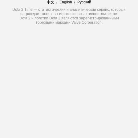
中文
/
English
/
Русский
Dota 2 Time — статистический и аналитический сервис, который
награждает активных игроков по их активностям в игре.
Dota 2 и логотип Dota 2 являются зарегистрированными
торговыми марками Valve Corporation.