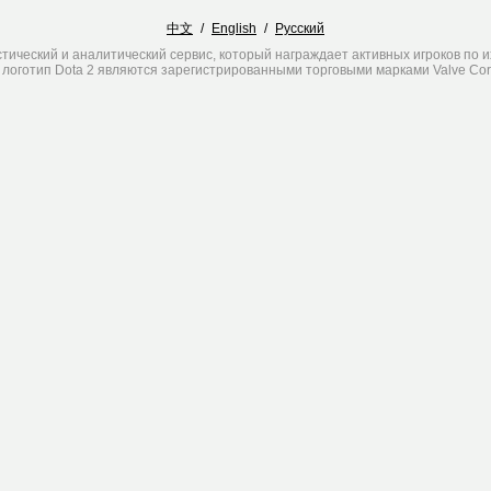
中文
/
English
/
Русский
стический и аналитический сервис, который награждает активных игроков по их
и логотип Dota 2 являются зарегистрированными торговыми марками Valve Corp