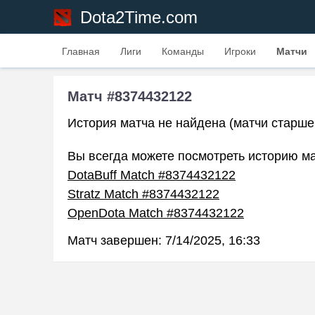
Dota2Time.com
Главная
Лиги
Команды
Игроки
Матчи
Матч #8374432122
История матча не найдена (матчи старше
Вы всегда можете посмотреть историю ма
DotaBuff Match #8374432122
Stratz Match #8374432122
OpenDota Match #8374432122
Матч завершен:
7/14/2025, 16:33