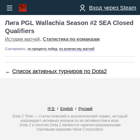
Вход через Steam
Лига PGL Wallachia Season #2 SEA Closed
Qualifiers
История матчей
Статистика по командам
Сортировать:
по проценту побед
,
по количеству матчей
←
Список активных турниров по Dota2
中文
/
English
/
Русский
Dota 2 Time — статистический и аналитический сервис, который
награждает активных игроков по их активностям в игре.
Dota 2 и логотип Dota 2 являются зарегистрированными
торговыми марками Valve Corporation.